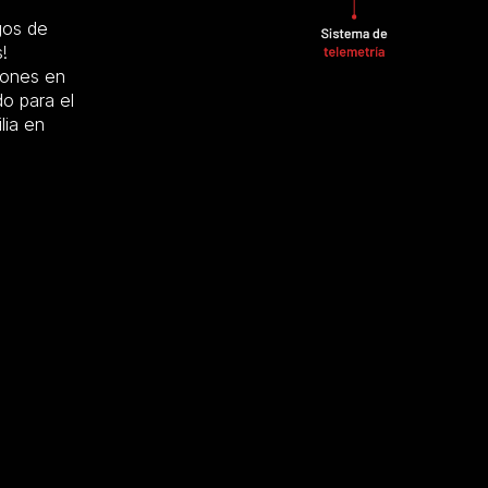
gos de
!
iones en
o para el
lia en