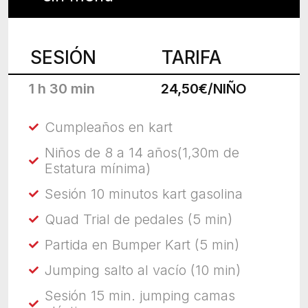
SESIÓN
TARIFA
1 h 30 min
24,50€/NIÑO
Cumpleaños en kart
Niños de 8 a 14 años(1,30m de
Estatura mínima)
Sesión 10 minutos kart gasolina
Quad Trial de pedales (5 min)
Partida en Bumper Kart (5 min)
Jumping salto al vacío (10 min)
Sesión 15 min. jumping camas