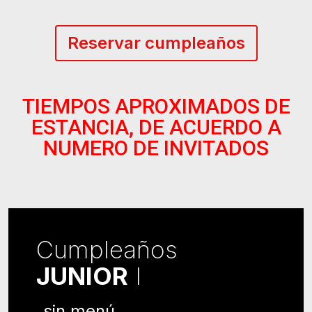
Reservar cumpleaños
TIEMPOS APROXIMADOS DE
ESTANCIA, DE ACUERDO A
NUMERO DE INVITADOS
Cumpleaños
JUNIOR
I
sin menú