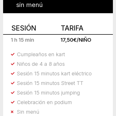
sin menú
SESIÓN
TARIFA
1 h 15 min
17,50€/NIÑO
Cumpleaños en kart
Niños de 4 a 8 años
Sesión 15 minutos kart eléctrico
Sesión 15 minutos Street TT
Sesión 15 minutos jumping
Celebración en podium
Sin menú