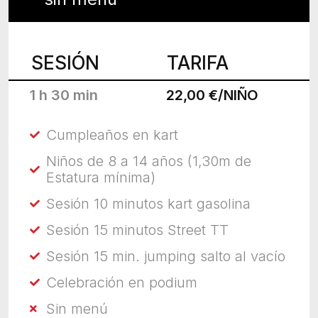
SESIÓN
TARIFA
1 h 30 min
22,00 €/NIÑO
Cumpleaños en kart
Niños de 8 a 14 años (1,30m de
Estatura mínima)
Sesión 10 minutos kart gasolina
Sesión 15 minutos Street TT
Sesión 15 min. jumping salto al vacío
Celebración en podium
Sin menú