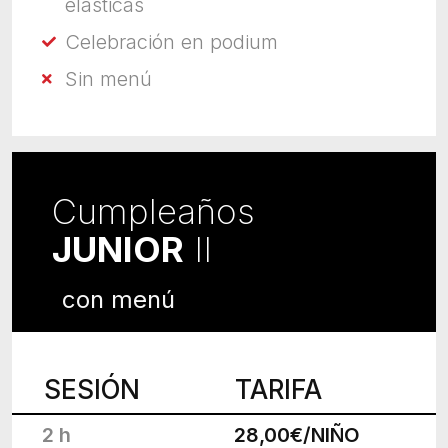
elásticas
Celebración en podium
Sin menú
Cumpleaños
JUNIOR
II
con menú
SESIÓN
TARIFA
2 h
28,00€/NIÑO