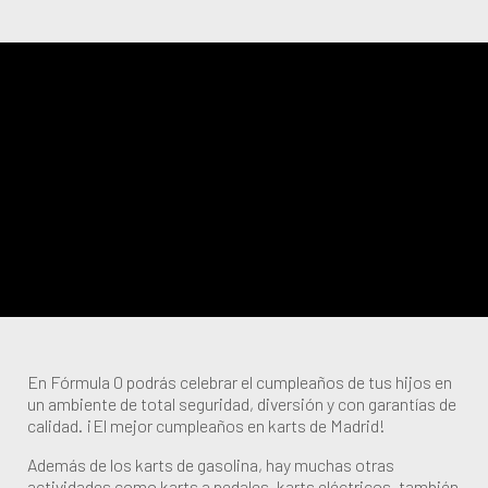
En Fórmula 0 podrás celebrar el cumpleaños de tus hijos en
un ambiente de total seguridad, diversión y con garantías de
calidad. ¡El mejor cumpleaños en karts de Madrid!
Además de los karts de gasolina, hay muchas otras
actividades como karts a pedales, karts eléctricos, también