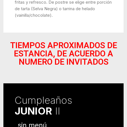
fritas y refresco. De postre se elige entre porción
de tarta (Selva Negra) o tarrina de helado
(vainilla/chocolate).
TIEMPOS APROXIMADOS DE
ESTANCIA, DE ACUERDO A
NUMERO DE INVITADOS
Cumpleaños
JUNIOR
II
sin menú