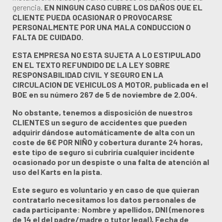
gerencia.
EN NINGUN CASO CUBRE LOS DAÑOS QUE EL
CLIENTE PUEDA OCASIONAR O PROVOCARSE
PERSONALMENTE POR UNA MALA CONDUCCION O
FALTA DE CUIDADO.
ESTA EMPRESA NO ESTA SUJETA A LO ESTIPULADO
EN EL TEXTO REFUNDIDO DE LA LEY SOBRE
RESPONSABILIDAD CIVIL Y SEGURO EN LA
CIRCULACION DE VEHICULOS A MOTOR, publicada en el
BOE en su número 267 de 5 de noviembre de 2.004.
No obstante, tenemos a disposición de nuestros
CLIENTES un seguro de accidentes que pueden
adquirir dándose automáticamente de alta con un
coste de 6€ POR NIÑO y cobertura durante 24 horas,
este tipo de seguro si cubriría cualquier incidente
ocasionado por un despiste o una falta de atención al
uso del Karts en la pista.
Este seguro es voluntario y en caso de que quieran
contratarlo necesitamos los datos personales de
cada participante: Nombre y apellidos, DNI (menores
de 14 el del padre/madre o tutor legal), Fecha de