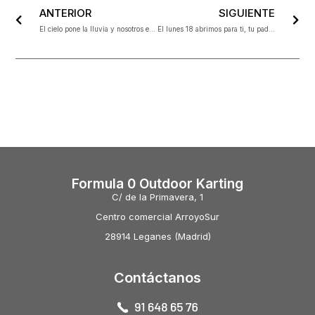
ANTERIOR
SIGUIENTE
El cielo pone la lluvia y nosotros el mono de agua, el casco y el kart, vosotros la diversión!!
El lunes 18 abrimos para ti, tu padre, tus amigos y para todo el mundo!!!
Formula 0 Outdoor Karting
C/ de la Primavera, 1
Centro comercial ArroyoSur
28914 Leganes (Madrid)
Contáctanos