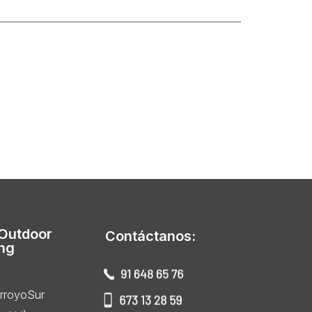
 Outdoor
Contáctanos:
ing
ArroyoSur