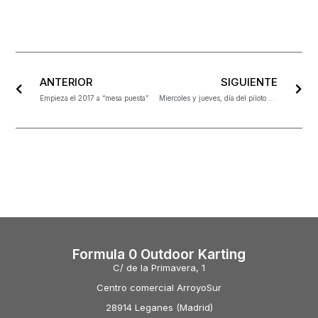
ANTERIOR
SIGUIENTE
Empieza el 2017 a “mesa puesta”
Miercoles y jueves, día del piloto ¿no vas a venir?
Formula 0 Outdoor Karting
C/ de la Primavera, 1
Centro comercial ArroyoSur
28914 Leganes (Madrid)