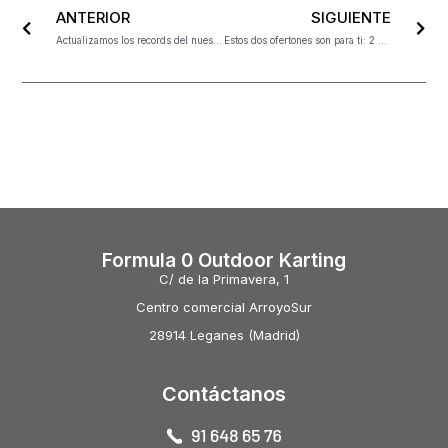
ANTERIOR
SIGUIENTE
Actualizamos los records del nuestro circuito.
Estos dos ofertones son para ti: 2 sesiones de kart por 22 euros
Formula 0 Outdoor Karting
C/ de la Primavera, 1
Centro comercial ArroyoSur
28914 Leganes (Madrid)
Contáctanos