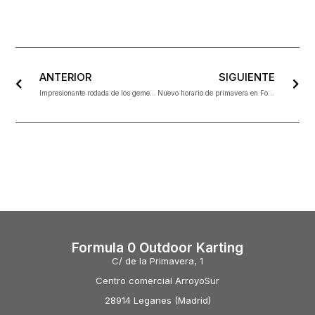
ANTERIOR
SIGUIENTE
Impresionante rodada de los gemelos Jimmy y Pedrosa, ¿aún dudas de lo divertida de esta pista?
Nuevo horario de primavera en Formulacero Arroyosur
Formula 0 Outdoor Karting
C/ de la Primavera, 1
Centro comercial ArroyoSur
28914 Leganes (Madrid)