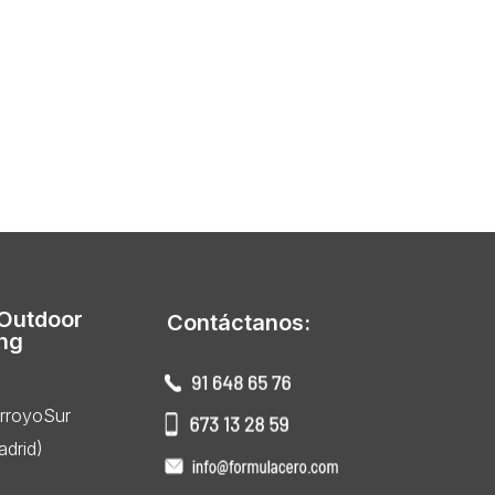
 Outdoor
Contáctanos:
ing
ArroyoSur
drid)