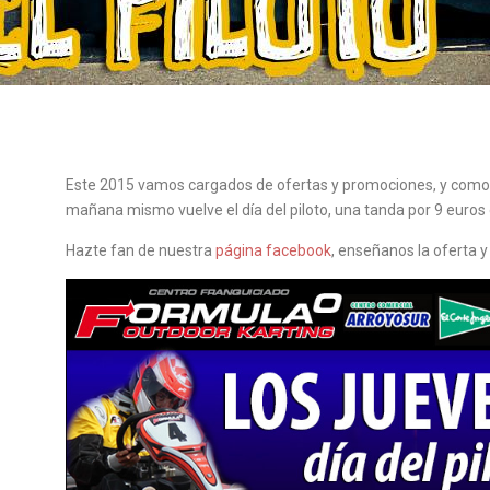
Este 2015 vamos cargados de ofertas y promociones, y como 
mañana mismo vuelve el día del piloto, una tanda por 9 euros 
Hazte fan de nuestra
página facebook
, enseñanos la oferta y 