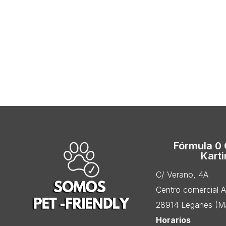
Fórmula 0
Kart
C/ Verano, 4A
Centro comercial 
28914 Leganes (Ma
Horarios