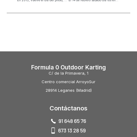
En 2015, vuelve el día del piloto, desde mañana jueves
El 14 de febrero sábado día los enamorados montan en kart por sólo 17 euros 2 tandas
Formula 0 Outdoor Karting
C/ de la Primavera, 1
Centro comercial ArroyoSur
28914 Leganes (Madrid)
Contáctanos