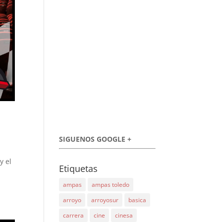
SIGUENOS GOOGLE +
y el
Etiquetas
ampas
ampas toledo
arroyo
arroyosur
basica
carrera
cine
cinesa