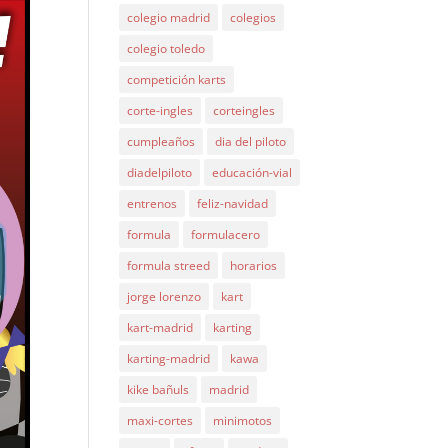
colegio madrid
colegios
colegio toledo
competición karts
corte-ingles
corteingles
cumpleaños
dia del piloto
diadelpiloto
educación-vial
entrenos
feliz-navidad
formula
formulacero
formula streed
horarios
jorge lorenzo
kart
kart-madrid
karting
karting-madrid
kawa
kike bañuls
madrid
maxi-cortes
minimotos