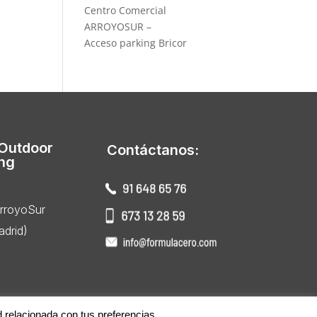
Centro Comercial
ARROYOSUR –
Acceso parking Bricor
 Outdoor
Contáctanos:
ing
ArroyoSur
drid)
d relacionada con tus preferencias.