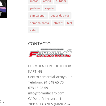
motos
oferta
outdoor
pedales
rapida
san-valentin
seguridad-vial
semana-santa
streett
test
video
CONTACTO
FORMULA CERO OUTDOOR
KARTING
Centro comercial ArroyoSur
Teléfono: 91 648 65 70
673 13 28 59
info@formulacero.com
C/ De la Primavera, 1 –
, y
28914 LEGANES (Madrid) –