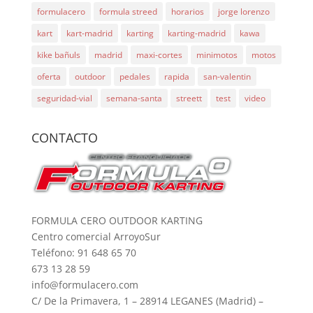
formulacero
formula streed
horarios
jorge lorenzo
kart
kart-madrid
karting
karting-madrid
kawa
kike bañuls
madrid
maxi-cortes
minimotos
motos
oferta
outdoor
pedales
rapida
san-valentin
seguridad-vial
semana-santa
streett
test
video
CONTACTO
FORMULA CERO OUTDOOR KARTING
Centro comercial ArroyoSur
Teléfono: 91 648 65 70
673 13 28 59
info@formulacero.com
C/ De la Primavera, 1 – 28914 LEGANES (Madrid) –