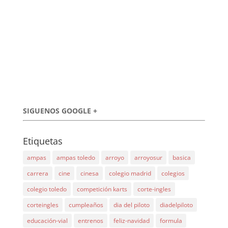
SIGUENOS GOOGLE +
Etiquetas
ampas
ampas toledo
arroyo
arroyosur
basica
carrera
cine
cinesa
colegio madrid
colegios
colegio toledo
competición karts
corte-ingles
corteingles
cumpleaños
dia del piloto
diadelpiloto
educación-vial
entrenos
feliz-navidad
formula