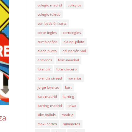
colegio madrid
colegios
colegio toledo
competición karts
corte-ingles
corteingles
cumpleaños
dia del piloto
diadelpiloto
educación-vial
entrenos
feliz-navidad
formula
formulacero
formula streed
horarios
jorge lorenzo
kart
kart-madrid
karting
karting-madrid
kawa
za
kike bañuls
madrid
maxi-cortes
minimotos