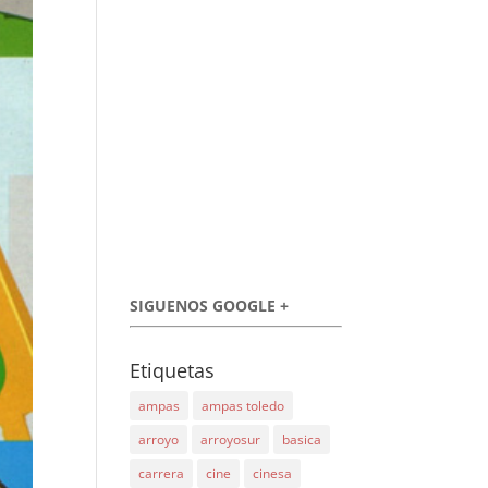
SIGUENOS GOOGLE +
Etiquetas
ampas
ampas toledo
arroyo
arroyosur
basica
carrera
cine
cinesa