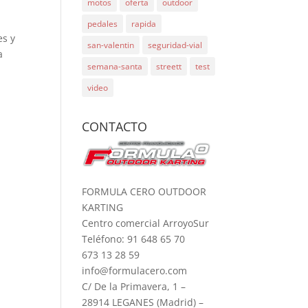
motos
oferta
outdoor
pedales
rapida
es y
san-valentin
seguridad-vial
a
semana-santa
streett
test
video
CONTACTO
FORMULA CERO OUTDOOR
KARTING
Centro comercial ArroyoSur
Teléfono: 91 648 65 70
673 13 28 59
info@formulacero.com
C/ De la Primavera, 1 –
28914 LEGANES (Madrid) –