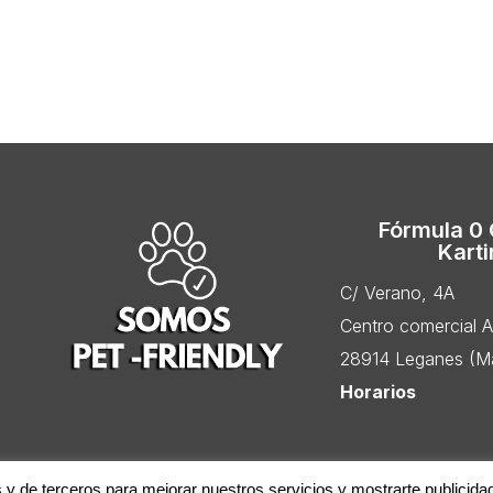
Fórmula 0
Kart
C/ Verano, 4A
Centro comercial 
28914 Leganes (Ma
Horarios
s y de terceros para mejorar nuestros servicios y mostrarte publicida