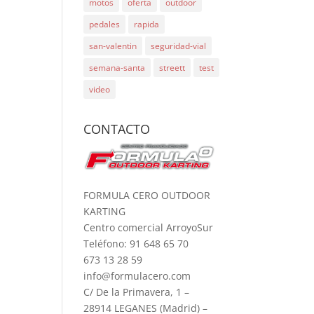
motos
oferta
outdoor
pedales
rapida
san-valentin
seguridad-vial
semana-santa
streett
test
video
CONTACTO
FORMULA CERO OUTDOOR
KARTING
Centro comercial ArroyoSur
Teléfono: 91 648 65 70
673 13 28 59
info@formulacero.com
C/ De la Primavera, 1 –
28914 LEGANES (Madrid) –