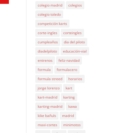
colegio madrid
colegios
colegio toledo
competición karts
corte-ingles
corteingles
cumpleaños
dia del piloto
diadelpiloto
educación-vial
entrenos
feliz-navidad
formula
formulacero
formula streed
horarios
jorge lorenzo
kart
kart-madrid
karting
karting-madrid
kawa
kike bañuls
madrid
maxi-cortes
minimotos