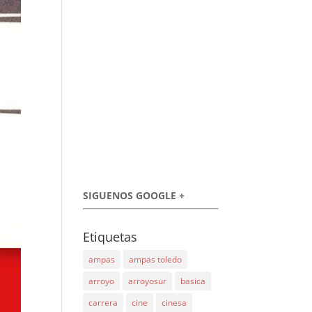
SIGUENOS GOOGLE +
Etiquetas
ampas
ampas toledo
arroyo
arroyosur
basica
carrera
cine
cinesa