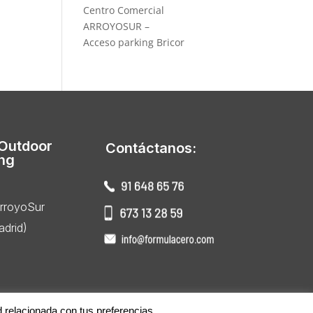
Centro Comercial
ARROYOSUR –
Acceso parking Bricor
 Outdoor
Contáctanos:
ing
ArroyoSur
drid)
d relacionada con tus preferencias.