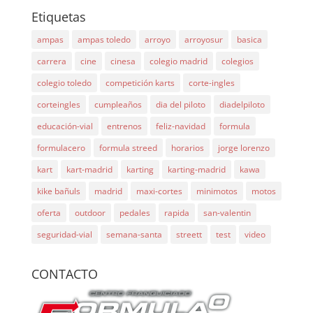
Etiquetas
ampas
ampas toledo
arroyo
arroyosur
basica
carrera
cine
cinesa
colegio madrid
colegios
colegio toledo
competición karts
corte-ingles
corteingles
cumpleaños
dia del piloto
diadelpiloto
educación-vial
entrenos
feliz-navidad
formula
formulacero
formula streed
horarios
jorge lorenzo
kart
kart-madrid
karting
karting-madrid
kawa
kike bañuls
madrid
maxi-cortes
minimotos
motos
oferta
outdoor
pedales
rapida
san-valentin
seguridad-vial
semana-santa
streett
test
video
CONTACTO