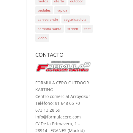
motos
oferta
outdoor
pedales
rapida
san-valentin
seguridad-vial
semana-santa
streett
test
video
CONTACTO
FORMULA CERO OUTDOOR
KARTING
Centro comercial ArroyoSur
Teléfono: 91 648 65 70
673 13 28 59
info@formulacero.com
C/ De la Primavera, 1 –
28914 LEGANES (Madrid) –