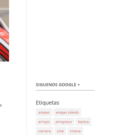
SIGUENOS GOOGLE +
Etiquetas
de
ampas
ampas toledo
arroyo
arroyosur
basica
carrera
cine
cinesa