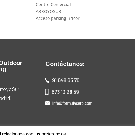
Centro Comercial
ARROYOSUR –
Acceso parking Bricor
 Outdoor
Contáctanos:
ing
ArroyoSur
drid)
d relacionada con tus preferencias.