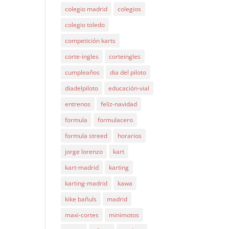
colegio madrid
colegios
colegio toledo
competición karts
corte-ingles
corteingles
cumpleaños
dia del piloto
diadelpiloto
educación-vial
entrenos
feliz-navidad
formula
formulacero
formula streed
horarios
jorge lorenzo
kart
kart-madrid
karting
karting-madrid
kawa
kike bañuls
madrid
maxi-cortes
minimotos