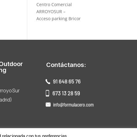
Centro Comercial
ARROYOSUR –
Acceso parking Bricor
 Outdoor
Contáctanos:
ing
ArroyoSur
drid)
d relacionada con tus preferencias.