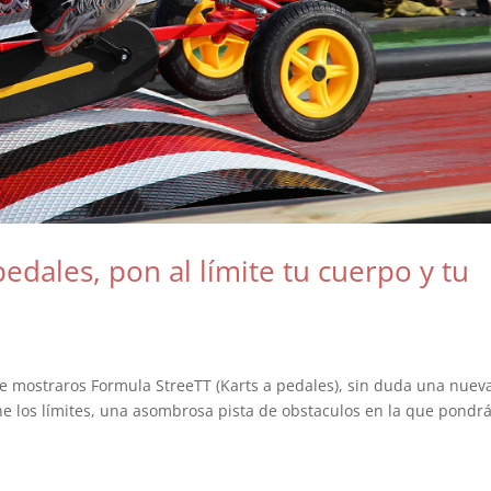
edales, pon al límite tu cuerpo y tu
e mostraros Formula StreeTT (Karts a pedales), sin duda una nuev
ne los límites, una asombrosa pista de obstaculos en la que pondrá