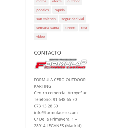
motos
oferta
outdoor
pedales
rapida
san-valentin
seguridad-vial
semana-santa
streett
test
video
CONTACTO
FORMULA CERO OUTDOOR
KARTING
Centro comercial ArroyoSur
Teléfono: 91 648 65 70
673 13 28 59
info@formulacero.com
C/ De la Primavera, 1 –
28914 LEGANES (Madrid) –