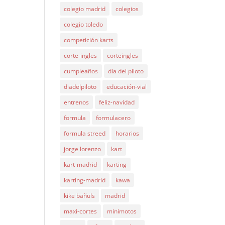
colegio madrid
colegios
colegio toledo
competición karts
corte-ingles
corteingles
cumpleaños
dia del piloto
diadelpiloto
educación-vial
entrenos
feliz-navidad
formula
formulacero
formula streed
horarios
jorge lorenzo
kart
kart-madrid
karting
karting-madrid
kawa
kike bañuls
madrid
maxi-cortes
minimotos