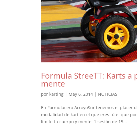
Formula StreeTT: Karts a p
mente
por
karting
|
May 6, 2014
|
NOTICIAS
En Formulacero ArroyoSur tenemos el placer d
modalidad de kart en el que eres tú el que po
límite tu cuerpo y mente. 1 sesión de 15...