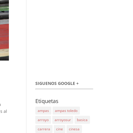
SIGUENOS GOOGLE +
Etiquetas
a
ampas
ampas toledo
s al
arroyo
arroyosur
basica
carrera
cine
cinesa