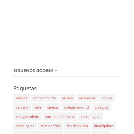
SIGUENOS GOOGLE +
Etiquetas
ampas
ampas toledo
arroyo
arroyosur
basica
carrera
cine
cinesa
colegio madrid
colegios
colegio toledo
competición karts
corte-ingles
corteingles
cumpleaños
dia del piloto
diadelpiloto