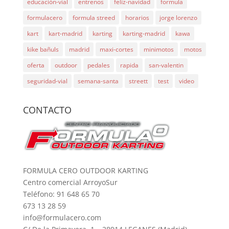
educación-vial
entrenos
feliz-navidad
formula
formulacero
formula streed
horarios
jorge lorenzo
kart
kart-madrid
karting
karting-madrid
kawa
kike bañuls
madrid
maxi-cortes
minimotos
motos
oferta
outdoor
pedales
rapida
san-valentin
seguridad-vial
semana-santa
streett
test
video
CONTACTO
FORMULA CERO OUTDOOR KARTING
Centro comercial ArroyoSur
Teléfono: 91 648 65 70
673 13 28 59
info@formulacero.com