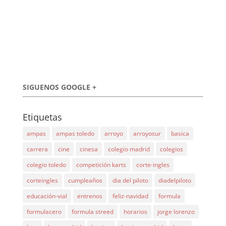
SIGUENOS GOOGLE +
Etiquetas
ampas
ampas toledo
arroyo
arroyosur
basica
carrera
cine
cinesa
colegio madrid
colegios
colegio toledo
competición karts
corte-ingles
corteingles
cumpleaños
dia del piloto
diadelpiloto
educación-vial
entrenos
feliz-navidad
formula
formulacero
formula streed
horarios
jorge lorenzo