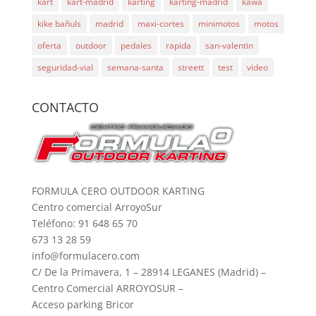
kart
kart-madrid
karting
karting-madrid
kawa
kike bañuls
madrid
maxi-cortes
minimotos
motos
oferta
outdoor
pedales
rapida
san-valentin
seguridad-vial
semana-santa
streett
test
video
CONTACTO
FORMULA CERO OUTDOOR KARTING
Centro comercial ArroyoSur
Teléfono: 91 648 65 70
673 13 28 59
info@formulacero.com
C/ De la Primavera, 1 – 28914 LEGANES (Madrid) –
Centro Comercial ARROYOSUR –
Acceso parking Bricor