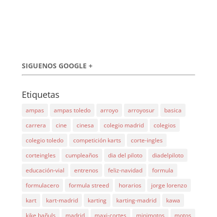
SIGUENOS GOOGLE +
Etiquetas
ampas
ampas toledo
arroyo
arroyosur
basica
carrera
cine
cinesa
colegio madrid
colegios
colegio toledo
competición karts
corte-ingles
corteingles
cumpleaños
dia del piloto
diadelpiloto
educación-vial
entrenos
feliz-navidad
formula
formulacero
formula streed
horarios
jorge lorenzo
kart
kart-madrid
karting
karting-madrid
kawa
kike bañuls
madrid
maxi-cortes
minimotos
motos