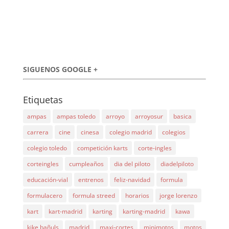
SIGUENOS GOOGLE +
Etiquetas
ampas
ampas toledo
arroyo
arroyosur
basica
carrera
cine
cinesa
colegio madrid
colegios
colegio toledo
competición karts
corte-ingles
corteingles
cumpleaños
dia del piloto
diadelpiloto
educación-vial
entrenos
feliz-navidad
formula
formulacero
formula streed
horarios
jorge lorenzo
kart
kart-madrid
karting
karting-madrid
kawa
kike bañuls
madrid
maxi-cortes
minimotos
motos