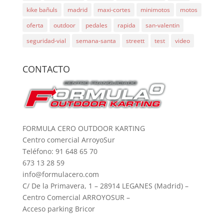
kike bañuls
madrid
maxi-cortes
minimotos
motos
oferta
outdoor
pedales
rapida
san-valentin
seguridad-vial
semana-santa
streett
test
video
CONTACTO
FORMULA CERO OUTDOOR KARTING
Centro comercial ArroyoSur
Teléfono: 91 648 65 70
673 13 28 59
info@formulacero.com
C/ De la Primavera, 1 – 28914 LEGANES (Madrid) –
Centro Comercial ARROYOSUR –
Acceso parking Bricor