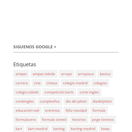
SIGUENOS GOOGLE +
Etiquetas
ampas
ampas toledo
arroyo
arroyosur
basica
carrera
cine
cinesa
colegio madrid
colegios
colegio toledo
competición karts
corte-ingles
corteingles
cumpleaños
dia del piloto
diadelpiloto
educación-vial
entrenos
feliz-navidad
formula
formulacero
formula streed
horarios
jorge lorenzo
kart
kart-madrid
karting
karting-madrid
kawa