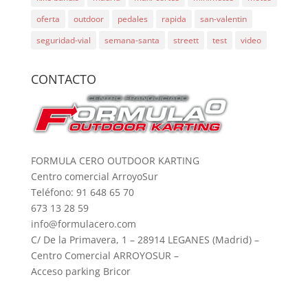
oferta
outdoor
pedales
rapida
san-valentin
seguridad-vial
semana-santa
streett
test
video
CONTACTO
FORMULA CERO OUTDOOR KARTING
Centro comercial ArroyoSur
Teléfono: 91 648 65 70
673 13 28 59
info@formulacero.com
C/ De la Primavera, 1 – 28914 LEGANES (Madrid) –
Centro Comercial ARROYOSUR –
Acceso parking Bricor