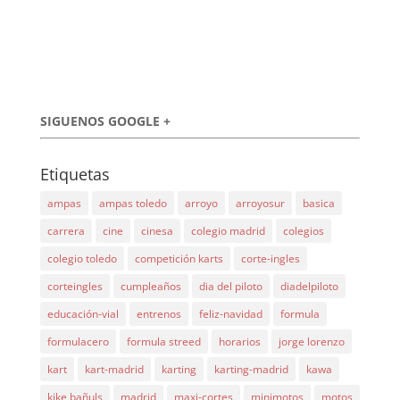
SIGUENOS GOOGLE +
Etiquetas
ampas
ampas toledo
arroyo
arroyosur
basica
carrera
cine
cinesa
colegio madrid
colegios
colegio toledo
competición karts
corte-ingles
corteingles
cumpleaños
dia del piloto
diadelpiloto
educación-vial
entrenos
feliz-navidad
formula
formulacero
formula streed
horarios
jorge lorenzo
kart
kart-madrid
karting
karting-madrid
kawa
kike bañuls
madrid
maxi-cortes
minimotos
motos