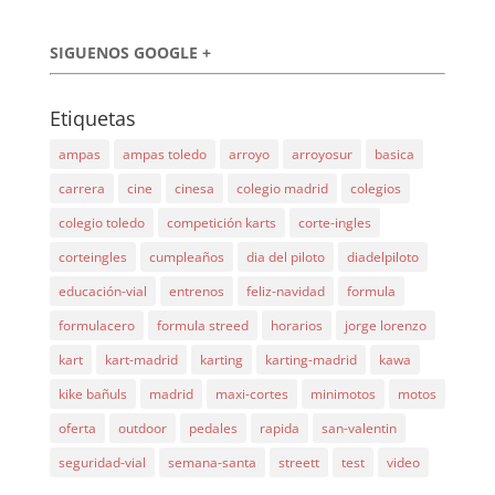
SIGUENOS GOOGLE +
Etiquetas
ampas
ampas toledo
arroyo
arroyosur
basica
carrera
cine
cinesa
colegio madrid
colegios
colegio toledo
competición karts
corte-ingles
corteingles
cumpleaños
dia del piloto
diadelpiloto
educación-vial
entrenos
feliz-navidad
formula
formulacero
formula streed
horarios
jorge lorenzo
kart
kart-madrid
karting
karting-madrid
kawa
kike bañuls
madrid
maxi-cortes
minimotos
motos
oferta
outdoor
pedales
rapida
san-valentin
seguridad-vial
semana-santa
streett
test
video