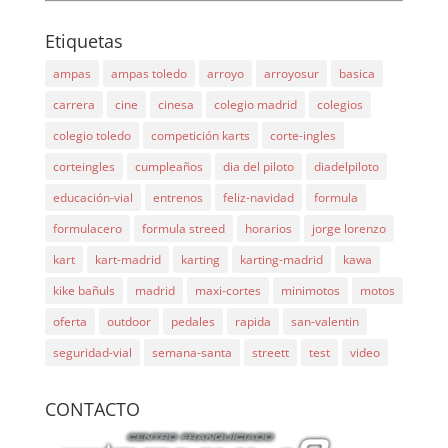
Etiquetas
ampas
ampas toledo
arroyo
arroyosur
basica
carrera
cine
cinesa
colegio madrid
colegios
colegio toledo
competición karts
corte-ingles
corteingles
cumpleaños
dia del piloto
diadelpiloto
educación-vial
entrenos
feliz-navidad
formula
formulacero
formula streed
horarios
jorge lorenzo
kart
kart-madrid
karting
karting-madrid
kawa
kike bañuls
madrid
maxi-cortes
minimotos
motos
oferta
outdoor
pedales
rapida
san-valentin
seguridad-vial
semana-santa
streett
test
video
CONTACTO