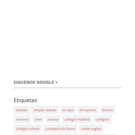
SIGUENOS GOOGLE +
Etiquetas
ampas
ampas toledo
arroyo
arroyosur
basica
carrera
cine
cinesa
colegio madrid
colegios
colegio toledo
competición karts
corte-ingles