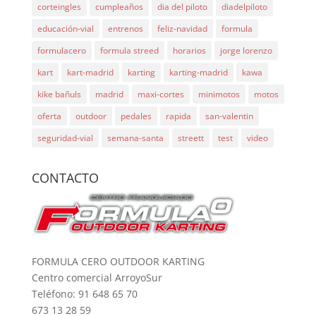
corteingles
cumpleaños
dia del piloto
diadelpiloto
educación-vial
entrenos
feliz-navidad
formula
formulacero
formula streed
horarios
jorge lorenzo
kart
kart-madrid
karting
karting-madrid
kawa
kike bañuls
madrid
maxi-cortes
minimotos
motos
oferta
outdoor
pedales
rapida
san-valentin
seguridad-vial
semana-santa
streett
test
video
CONTACTO
FORMULA CERO OUTDOOR KARTING
Centro comercial ArroyoSur
Teléfono: 91 648 65 70
673 13 28 59