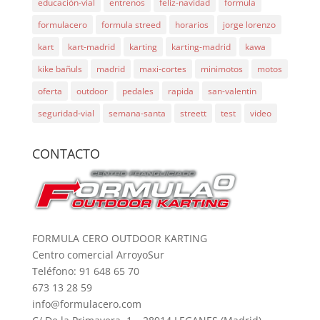
educación-vial
entrenos
feliz-navidad
formula
formulacero
formula streed
horarios
jorge lorenzo
kart
kart-madrid
karting
karting-madrid
kawa
kike bañuls
madrid
maxi-cortes
minimotos
motos
oferta
outdoor
pedales
rapida
san-valentin
seguridad-vial
semana-santa
streett
test
video
CONTACTO
FORMULA CERO OUTDOOR KARTING
Centro comercial ArroyoSur
Teléfono: 91 648 65 70
673 13 28 59
info@formulacero.com