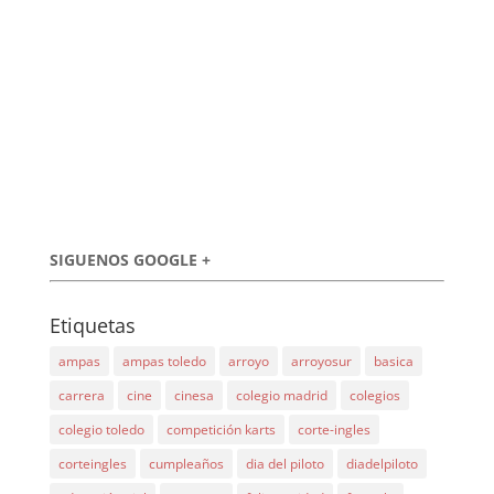
SIGUENOS GOOGLE +
Etiquetas
ampas
ampas toledo
arroyo
arroyosur
basica
carrera
cine
cinesa
colegio madrid
colegios
colegio toledo
competición karts
corte-ingles
corteingles
cumpleaños
dia del piloto
diadelpiloto