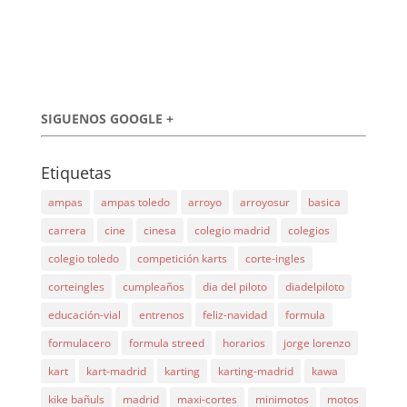
SIGUENOS GOOGLE +
Etiquetas
ampas
ampas toledo
arroyo
arroyosur
basica
carrera
cine
cinesa
colegio madrid
colegios
colegio toledo
competición karts
corte-ingles
corteingles
cumpleaños
dia del piloto
diadelpiloto
educación-vial
entrenos
feliz-navidad
formula
formulacero
formula streed
horarios
jorge lorenzo
kart
kart-madrid
karting
karting-madrid
kawa
kike bañuls
madrid
maxi-cortes
minimotos
motos