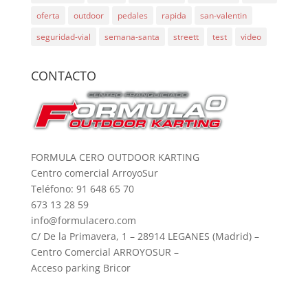
oferta
outdoor
pedales
rapida
san-valentin
seguridad-vial
semana-santa
streett
test
video
CONTACTO
FORMULA CERO OUTDOOR KARTING
Centro comercial ArroyoSur
Teléfono: 91 648 65 70
673 13 28 59
info@formulacero.com
C/ De la Primavera, 1 – 28914 LEGANES (Madrid) –
Centro Comercial ARROYOSUR –
Acceso parking Bricor