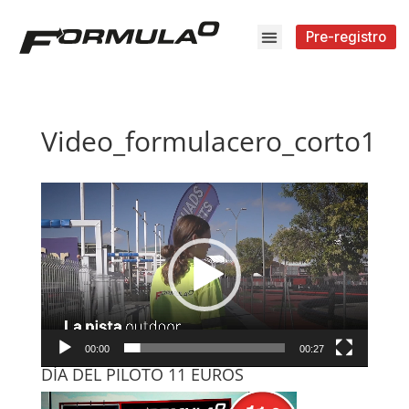
Pre-registro
Video_formulacero_corto1
Reproductor
de
vídeo
00:00
00:27
DÍA DEL PILOTO 11 EUROS