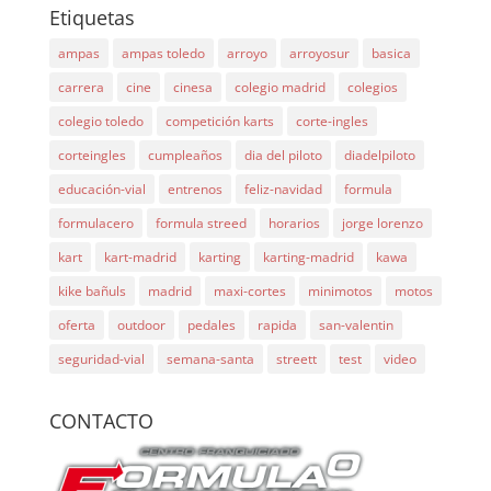
Etiquetas
ampas
ampas toledo
arroyo
arroyosur
basica
carrera
cine
cinesa
colegio madrid
colegios
colegio toledo
competición karts
corte-ingles
corteingles
cumpleaños
dia del piloto
diadelpiloto
educación-vial
entrenos
feliz-navidad
formula
formulacero
formula streed
horarios
jorge lorenzo
kart
kart-madrid
karting
karting-madrid
kawa
kike bañuls
madrid
maxi-cortes
minimotos
motos
oferta
outdoor
pedales
rapida
san-valentin
seguridad-vial
semana-santa
streett
test
video
CONTACTO