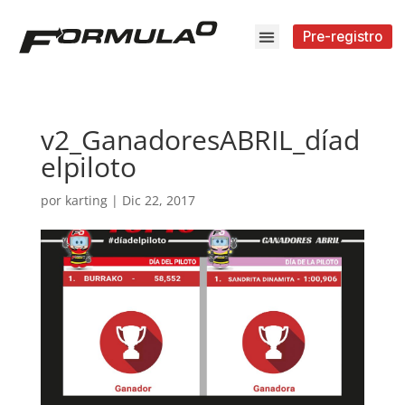
Pre-registro
v2_GanadoresABRIL_díad
elpiloto
por
karting
|
Dic 22, 2017