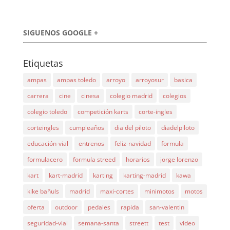
SIGUENOS GOOGLE +
Etiquetas
ampas
ampas toledo
arroyo
arroyosur
basica
carrera
cine
cinesa
colegio madrid
colegios
colegio toledo
competición karts
corte-ingles
corteingles
cumpleaños
dia del piloto
diadelpiloto
educación-vial
entrenos
feliz-navidad
formula
formulacero
formula streed
horarios
jorge lorenzo
kart
kart-madrid
karting
karting-madrid
kawa
kike bañuls
madrid
maxi-cortes
minimotos
motos
oferta
outdoor
pedales
rapida
san-valentin
seguridad-vial
semana-santa
streett
test
video