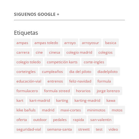
SIGUENOS GOOGLE +
Etiquetas
ampas
ampas toledo
arroyo
arroyosur
basica
carrera
cine
cinesa
colegio madrid
colegios
colegio toledo
competición karts
corte-ingles
corteingles
cumpleaños
dia del piloto
diadelpiloto
educación-vial
entrenos
feliz-navidad
formula
formulacero
formula streed
horarios
jorge lorenzo
kart
kart-madrid
karting
karting-madrid
kawa
kike bañuls
madrid
maxi-cortes
minimotos
motos
oferta
outdoor
pedales
rapida
san-valentin
seguridad-vial
semana-santa
streett
test
video