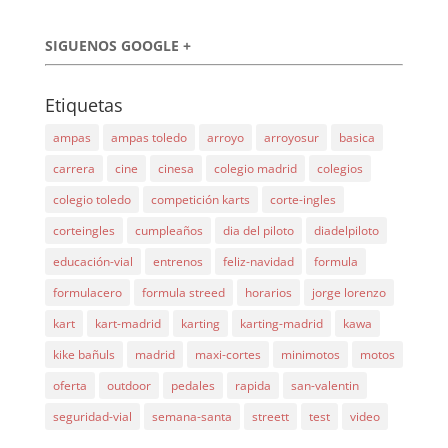
SIGUENOS GOOGLE +
Etiquetas
ampas
ampas toledo
arroyo
arroyosur
basica
carrera
cine
cinesa
colegio madrid
colegios
colegio toledo
competición karts
corte-ingles
corteingles
cumpleaños
dia del piloto
diadelpiloto
educación-vial
entrenos
feliz-navidad
formula
formulacero
formula streed
horarios
jorge lorenzo
kart
kart-madrid
karting
karting-madrid
kawa
kike bañuls
madrid
maxi-cortes
minimotos
motos
oferta
outdoor
pedales
rapida
san-valentin
seguridad-vial
semana-santa
streett
test
video