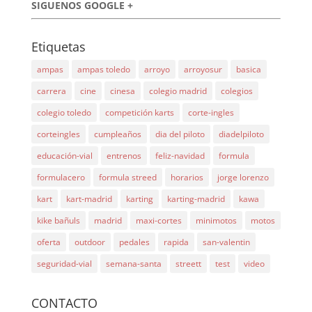
SIGUENOS GOOGLE +
Etiquetas
ampas
ampas toledo
arroyo
arroyosur
basica
carrera
cine
cinesa
colegio madrid
colegios
colegio toledo
competición karts
corte-ingles
corteingles
cumpleaños
dia del piloto
diadelpiloto
educación-vial
entrenos
feliz-navidad
formula
formulacero
formula streed
horarios
jorge lorenzo
kart
kart-madrid
karting
karting-madrid
kawa
kike bañuls
madrid
maxi-cortes
minimotos
motos
oferta
outdoor
pedales
rapida
san-valentin
seguridad-vial
semana-santa
streett
test
video
CONTACTO