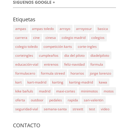
SIGUENOS GOOGLE +
Etiquetas
ampas
ampas toledo
arroyo
arroyosur
basica
carrera
cine
cinesa
colegio madrid
colegios
colegio toledo
competición karts
corte-ingles
corteingles
cumpleaños
dia del piloto
diadelpiloto
educación-vial
entrenos
feliz-navidad
formula
formulacero
formula streed
horarios
jorge lorenzo
kart
kart-madrid
karting
karting-madrid
kawa
kike bañuls
madrid
maxi-cortes
minimotos
motos
oferta
outdoor
pedales
rapida
san-valentin
seguridad-vial
semana-santa
streett
test
video
CONTACTO