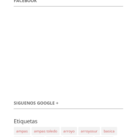
FACEBOOK
SIGUENOS GOOGLE +
Etiquetas
ampas
ampas toledo
arroyo
arroyosur
basica