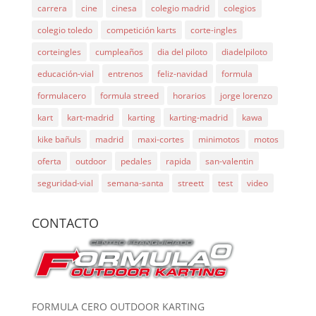
carrera
cine
cinesa
colegio madrid
colegios
colegio toledo
competición karts
corte-ingles
corteingles
cumpleaños
dia del piloto
diadelpiloto
educación-vial
entrenos
feliz-navidad
formula
formulacero
formula streed
horarios
jorge lorenzo
kart
kart-madrid
karting
karting-madrid
kawa
kike bañuls
madrid
maxi-cortes
minimotos
motos
oferta
outdoor
pedales
rapida
san-valentin
seguridad-vial
semana-santa
streett
test
video
CONTACTO
FORMULA CERO OUTDOOR KARTING