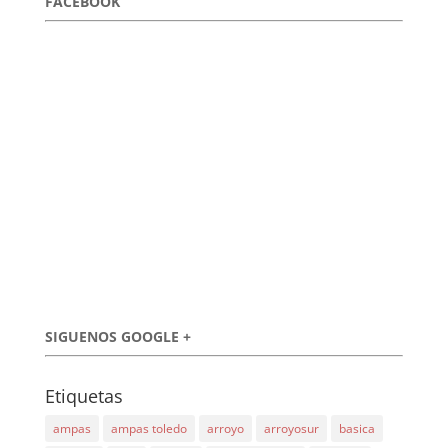
FACEBOOK
SIGUENOS GOOGLE +
Etiquetas
ampas
ampas toledo
arroyo
arroyosur
basica