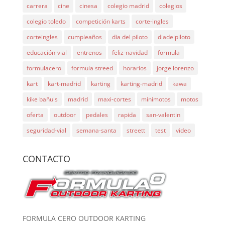
carrera
cine
cinesa
colegio madrid
colegios
colegio toledo
competición karts
corte-ingles
corteingles
cumpleaños
dia del piloto
diadelpiloto
educación-vial
entrenos
feliz-navidad
formula
formulacero
formula streed
horarios
jorge lorenzo
kart
kart-madrid
karting
karting-madrid
kawa
kike bañuls
madrid
maxi-cortes
minimotos
motos
oferta
outdoor
pedales
rapida
san-valentin
seguridad-vial
semana-santa
streett
test
video
CONTACTO
FORMULA CERO OUTDOOR KARTING