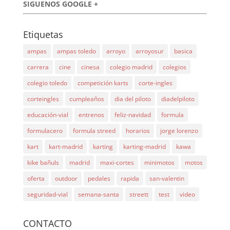
SIGUENOS GOOGLE +
Etiquetas
ampas
ampas toledo
arroyo
arroyosur
basica
carrera
cine
cinesa
colegio madrid
colegios
colegio toledo
competición karts
corte-ingles
corteingles
cumpleaños
dia del piloto
diadelpiloto
educación-vial
entrenos
feliz-navidad
formula
formulacero
formula streed
horarios
jorge lorenzo
kart
kart-madrid
karting
karting-madrid
kawa
kike bañuls
madrid
maxi-cortes
minimotos
motos
oferta
outdoor
pedales
rapida
san-valentin
seguridad-vial
semana-santa
streett
test
video
CONTACTO