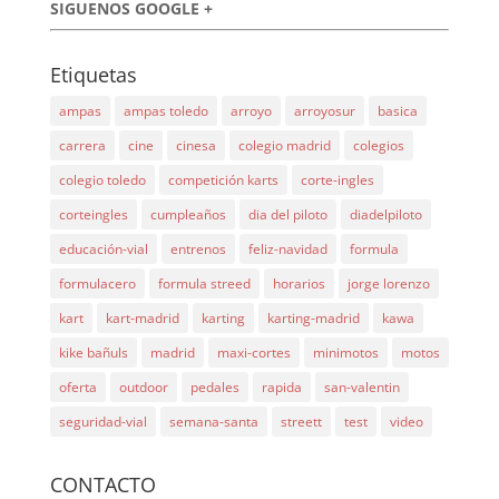
SIGUENOS GOOGLE +
Etiquetas
ampas
ampas toledo
arroyo
arroyosur
basica
carrera
cine
cinesa
colegio madrid
colegios
colegio toledo
competición karts
corte-ingles
corteingles
cumpleaños
dia del piloto
diadelpiloto
educación-vial
entrenos
feliz-navidad
formula
formulacero
formula streed
horarios
jorge lorenzo
kart
kart-madrid
karting
karting-madrid
kawa
kike bañuls
madrid
maxi-cortes
minimotos
motos
oferta
outdoor
pedales
rapida
san-valentin
seguridad-vial
semana-santa
streett
test
video
CONTACTO