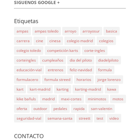
SIGUENOS GOOGLE +
Etiquetas
ampas
ampas toledo
arroyo
arroyosur
basica
carrera
cine
cinesa
colegio madrid
colegios
colegio toledo
competición karts
corte-ingles
corteingles
cumpleaños
dia del piloto
diadelpiloto
educación-vial
entrenos
feliz-navidad
formula
formulacero
formula streed
horarios
jorge lorenzo
kart
kart-madrid
karting
karting-madrid
kawa
kike bañuls
madrid
maxi-cortes
minimotos
motos
oferta
outdoor
pedales
rapida
san-valentin
seguridad-vial
semana-santa
streett
test
video
CONTACTO