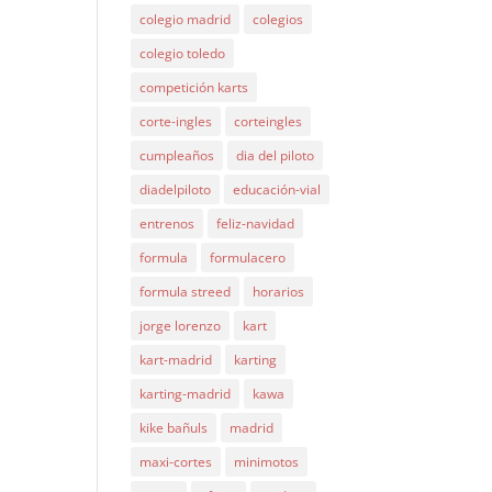
colegio madrid
colegios
colegio toledo
competición karts
corte-ingles
corteingles
cumpleaños
dia del piloto
diadelpiloto
educación-vial
entrenos
feliz-navidad
formula
formulacero
formula streed
horarios
jorge lorenzo
kart
kart-madrid
karting
karting-madrid
kawa
kike bañuls
madrid
maxi-cortes
minimotos