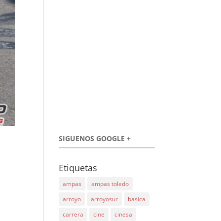
SIGUENOS GOOGLE +
Etiquetas
ampas
ampas toledo
arroyo
arroyosur
basica
carrera
cine
cinesa