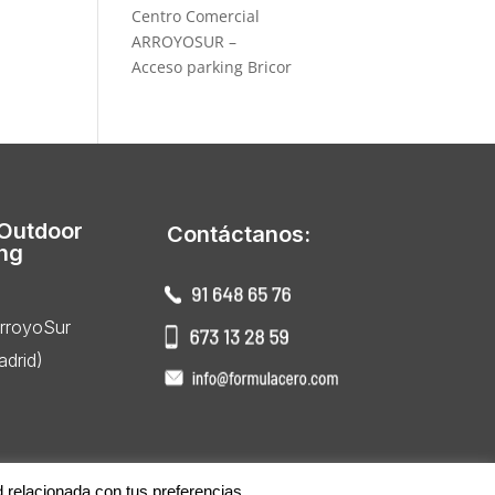
Centro Comercial
ARROYOSUR –
Acceso parking Bricor
 Outdoor
Contáctanos:
ing
ArroyoSur
drid)
d relacionada con tus preferencias.