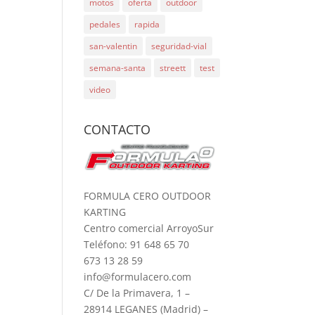
motos
oferta
outdoor
pedales
rapida
san-valentin
seguridad-vial
semana-santa
streett
test
video
CONTACTO
FORMULA CERO OUTDOOR
KARTING
Centro comercial ArroyoSur
Teléfono: 91 648 65 70
673 13 28 59
info@formulacero.com
C/ De la Primavera, 1 –
28914 LEGANES (Madrid) –