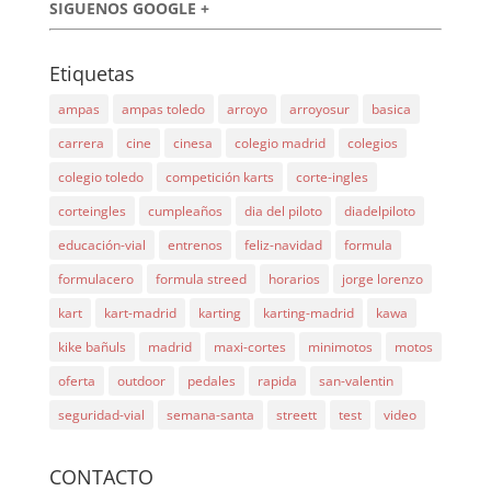
SIGUENOS GOOGLE +
Etiquetas
ampas
ampas toledo
arroyo
arroyosur
basica
carrera
cine
cinesa
colegio madrid
colegios
colegio toledo
competición karts
corte-ingles
corteingles
cumpleaños
dia del piloto
diadelpiloto
educación-vial
entrenos
feliz-navidad
formula
formulacero
formula streed
horarios
jorge lorenzo
kart
kart-madrid
karting
karting-madrid
kawa
kike bañuls
madrid
maxi-cortes
minimotos
motos
oferta
outdoor
pedales
rapida
san-valentin
seguridad-vial
semana-santa
streett
test
video
CONTACTO