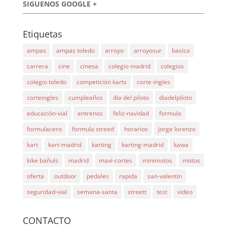
SIGUENOS GOOGLE +
Etiquetas
ampas
ampas toledo
arroyo
arroyosur
basica
carrera
cine
cinesa
colegio madrid
colegios
colegio toledo
competición karts
corte-ingles
corteingles
cumpleaños
dia del piloto
diadelpiloto
educación-vial
entrenos
feliz-navidad
formula
formulacero
formula streed
horarios
jorge lorenzo
kart
kart-madrid
karting
karting-madrid
kawa
kike bañuls
madrid
maxi-cortes
minimotos
motos
oferta
outdoor
pedales
rapida
san-valentin
seguridad-vial
semana-santa
streett
test
video
CONTACTO