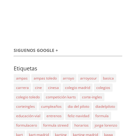
SIGUENOS GOOGLE +
Etiquetas
ampas
ampas toledo
arroyo
arroyosur
basica
carrera
cine
cinesa
colegio madrid
colegios
colegio toledo
competición karts
corte-ingles
corteingles
cumpleaños
dia del piloto
diadelpiloto
educación-vial
entrenos
feliz-navidad
formula
formulacero
formula streed
horarios
jorge lorenzo
kart
kart-madrid
karting
karting-madrid
kawa