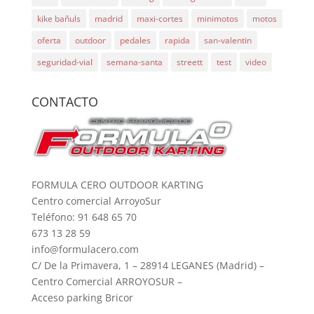
kike bañuls
madrid
maxi-cortes
minimotos
motos
oferta
outdoor
pedales
rapida
san-valentin
seguridad-vial
semana-santa
streett
test
video
CONTACTO
FORMULA CERO OUTDOOR KARTING
Centro comercial ArroyoSur
Teléfono: 91 648 65 70
673 13 28 59
info@formulacero.com
C/ De la Primavera, 1 – 28914 LEGANES (Madrid) –
Centro Comercial ARROYOSUR –
Acceso parking Bricor