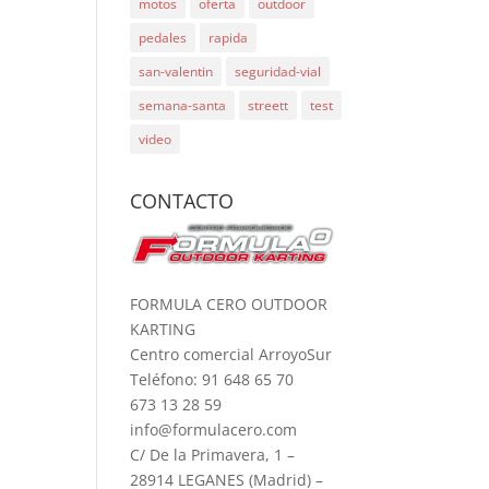
motos
oferta
outdoor
pedales
rapida
san-valentin
seguridad-vial
semana-santa
streett
test
video
CONTACTO
FORMULA CERO OUTDOOR
KARTING
Centro comercial ArroyoSur
Teléfono: 91 648 65 70
673 13 28 59
info@formulacero.com
C/ De la Primavera, 1 –
28914 LEGANES (Madrid) –