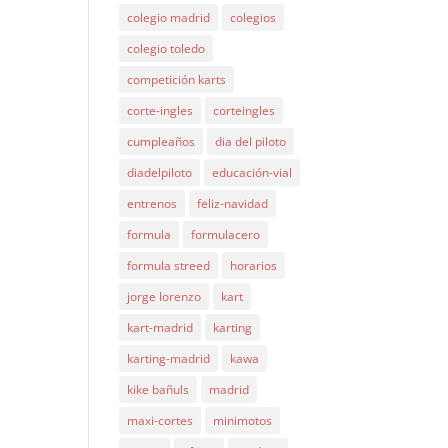
colegio madrid
colegios
colegio toledo
competición karts
corte-ingles
corteingles
cumpleaños
dia del piloto
diadelpiloto
educación-vial
entrenos
feliz-navidad
formula
formulacero
formula streed
horarios
jorge lorenzo
kart
kart-madrid
karting
karting-madrid
kawa
kike bañuls
madrid
maxi-cortes
minimotos