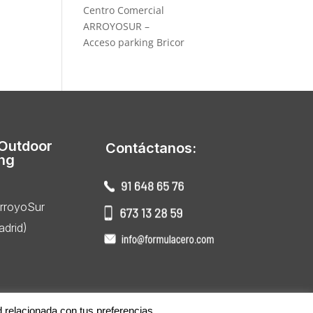
Centro Comercial
ARROYOSUR –
Acceso parking Bricor
 Outdoor
Contáctanos:
ing
ArroyoSur
drid)
d relacionada con tus preferencias.