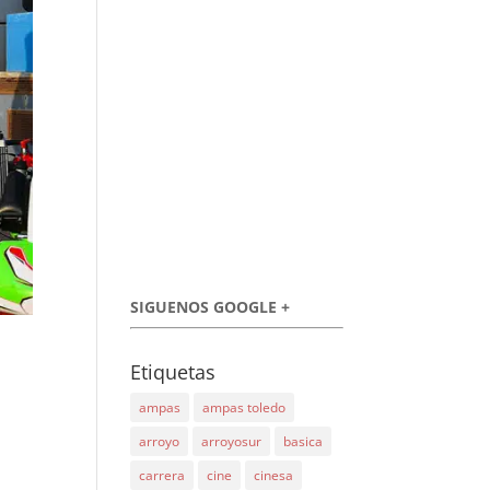
SIGUENOS GOOGLE +
Etiquetas
ampas
ampas toledo
arroyo
arroyosur
basica
carrera
cine
cinesa