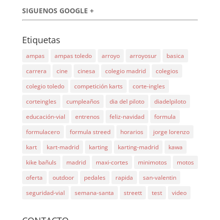
SIGUENOS GOOGLE +
Etiquetas
ampas
ampas toledo
arroyo
arroyosur
basica
carrera
cine
cinesa
colegio madrid
colegios
colegio toledo
competición karts
corte-ingles
corteingles
cumpleaños
dia del piloto
diadelpiloto
educación-vial
entrenos
feliz-navidad
formula
formulacero
formula streed
horarios
jorge lorenzo
kart
kart-madrid
karting
karting-madrid
kawa
kike bañuls
madrid
maxi-cortes
minimotos
motos
oferta
outdoor
pedales
rapida
san-valentin
seguridad-vial
semana-santa
streett
test
video