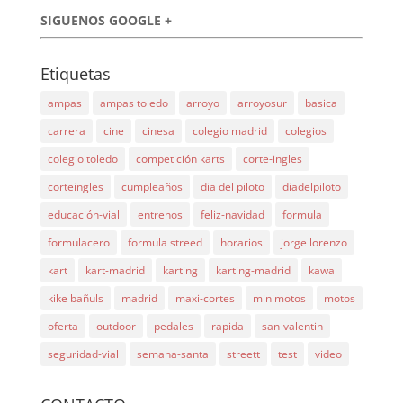
SIGUENOS GOOGLE +
Etiquetas
ampas
ampas toledo
arroyo
arroyosur
basica
carrera
cine
cinesa
colegio madrid
colegios
colegio toledo
competición karts
corte-ingles
corteingles
cumpleaños
dia del piloto
diadelpiloto
educación-vial
entrenos
feliz-navidad
formula
formulacero
formula streed
horarios
jorge lorenzo
kart
kart-madrid
karting
karting-madrid
kawa
kike bañuls
madrid
maxi-cortes
minimotos
motos
oferta
outdoor
pedales
rapida
san-valentin
seguridad-vial
semana-santa
streett
test
video