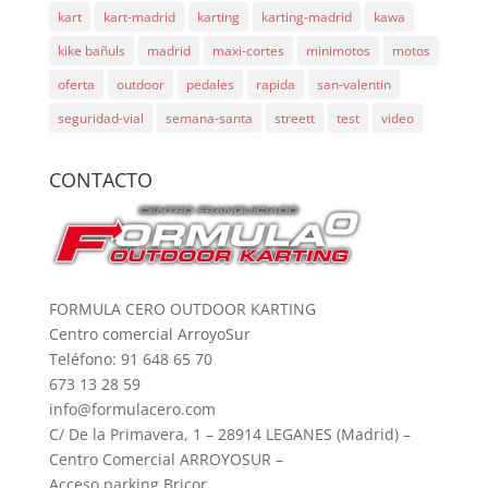
kart
kart-madrid
karting
karting-madrid
kawa
kike bañuls
madrid
maxi-cortes
minimotos
motos
oferta
outdoor
pedales
rapida
san-valentin
seguridad-vial
semana-santa
streett
test
video
CONTACTO
FORMULA CERO OUTDOOR KARTING
Centro comercial ArroyoSur
Teléfono: 91 648 65 70
673 13 28 59
info@formulacero.com
C/ De la Primavera, 1 – 28914 LEGANES (Madrid) –
Centro Comercial ARROYOSUR –
Acceso parking Bricor