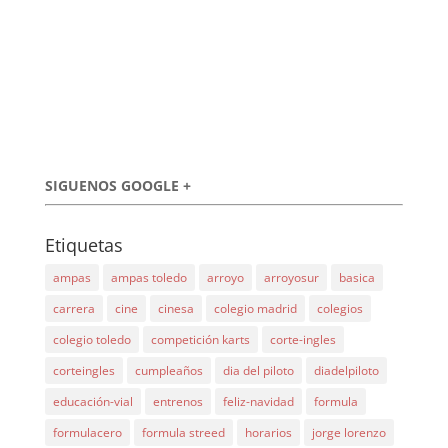
SIGUENOS GOOGLE +
Etiquetas
ampas
ampas toledo
arroyo
arroyosur
basica
carrera
cine
cinesa
colegio madrid
colegios
colegio toledo
competición karts
corte-ingles
corteingles
cumpleaños
dia del piloto
diadelpiloto
educación-vial
entrenos
feliz-navidad
formula
formulacero
formula streed
horarios
jorge lorenzo