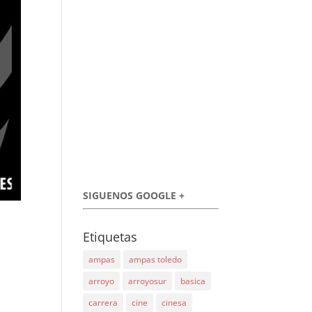
SIGUENOS GOOGLE +
Etiquetas
ampas
ampas toledo
arroyo
arroyosur
basica
carrera
cine
cinesa