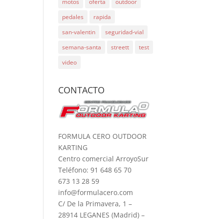
motos
oferta
outdoor
pedales
rapida
san-valentin
seguridad-vial
semana-santa
streett
test
video
CONTACTO
FORMULA CERO OUTDOOR
KARTING
Centro comercial ArroyoSur
Teléfono: 91 648 65 70
673 13 28 59
info@formulacero.com
C/ De la Primavera, 1 –
28914 LEGANES (Madrid) –