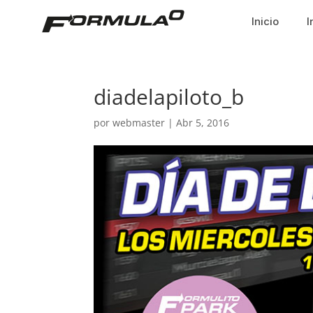
Inicio
I
diadelapiloto_b
por
webmaster
|
Abr 5, 2016