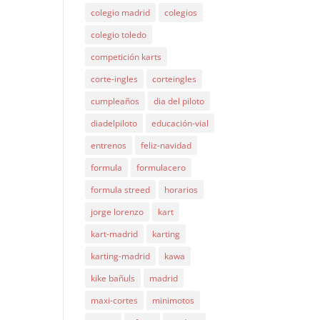
colegio madrid
colegios
colegio toledo
competición karts
corte-ingles
corteingles
cumpleaños
dia del piloto
diadelpiloto
educación-vial
entrenos
feliz-navidad
formula
formulacero
formula streed
horarios
jorge lorenzo
kart
kart-madrid
karting
karting-madrid
kawa
kike bañuls
madrid
maxi-cortes
minimotos