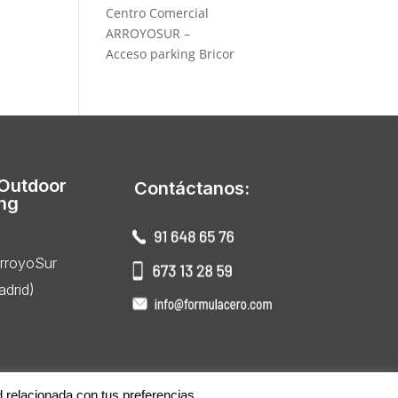
Centro Comercial
ARROYOSUR –
Acceso parking Bricor
 Outdoor
Contáctanos:
ing
ArroyoSur
drid)
d relacionada con tus preferencias.