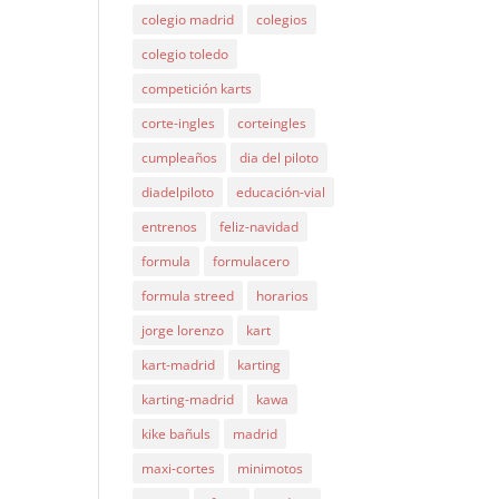
colegio madrid
colegios
colegio toledo
competición karts
corte-ingles
corteingles
cumpleaños
dia del piloto
diadelpiloto
educación-vial
entrenos
feliz-navidad
formula
formulacero
formula streed
horarios
jorge lorenzo
kart
kart-madrid
karting
karting-madrid
kawa
kike bañuls
madrid
maxi-cortes
minimotos