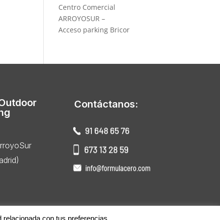
Centro Comercial
ARROYOSUR –
Acceso parking Bricor
 Outdoor
Contáctanos:
ing
ArroyoSur
drid)
d relacionada con tus preferencias.