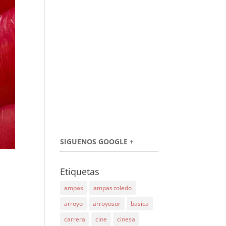
SIGUENOS GOOGLE +
Etiquetas
ampas
ampas toledo
arroyo
arroyosur
basica
carrera
cine
cinesa