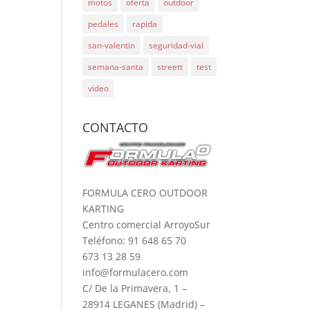
motos
oferta
outdoor
pedales
rapida
san-valentin
seguridad-vial
semana-santa
streett
test
video
CONTACTO
FORMULA CERO OUTDOOR
KARTING
Centro comercial ArroyoSur
Teléfono: 91 648 65 70
673 13 28 59
info@formulacero.com
C/ De la Primavera, 1 –
28914 LEGANES (Madrid) –