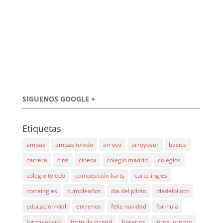
SIGUENOS GOOGLE +
Etiquetas
ampas
ampas toledo
arroyo
arroyosur
basica
carrera
cine
cinesa
colegio madrid
colegios
colegio toledo
competición karts
corte-ingles
corteingles
cumpleaños
dia del piloto
diadelpiloto
educación-vial
entrenos
feliz-navidad
formula
formulacero
formula streed
horarios
jorge lorenzo