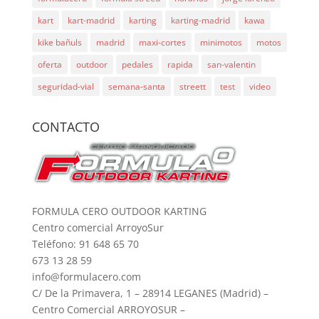
kart
kart-madrid
karting
karting-madrid
kawa
kike bañuls
madrid
maxi-cortes
minimotos
motos
oferta
outdoor
pedales
rapida
san-valentin
seguridad-vial
semana-santa
streett
test
video
CONTACTO
FORMULA CERO OUTDOOR KARTING
Centro comercial ArroyoSur
Teléfono: 91 648 65 70
673 13 28 59
info@formulacero.com
C/ De la Primavera, 1 – 28914 LEGANES (Madrid) –
Centro Comercial ARROYOSUR –