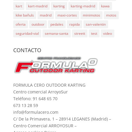
kart
kart-madrid
karting
karting-madrid
kawa
kike bañuls
madrid
maxi-cortes
minimotos
motos
oferta
outdoor
pedales
rapida
san-valentin
seguridad-vial
semana-santa
streett
test
video
CONTACTO
FORMULA CERO OUTDOOR KARTING
Centro comercial ArroyoSur
Teléfono: 91 648 65 70
673 13 28 59
info@formulacero.com
C/ De la Primavera, 1 – 28914 LEGANES (Madrid) –
Centro Comercial ARROYOSUR –