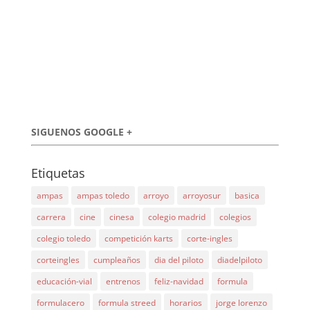
SIGUENOS GOOGLE +
Etiquetas
ampas
ampas toledo
arroyo
arroyosur
basica
carrera
cine
cinesa
colegio madrid
colegios
colegio toledo
competición karts
corte-ingles
corteingles
cumpleaños
dia del piloto
diadelpiloto
educación-vial
entrenos
feliz-navidad
formula
formulacero
formula streed
horarios
jorge lorenzo